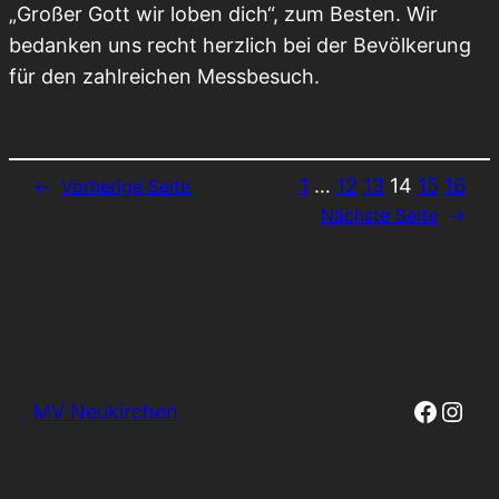
„Großer Gott wir loben dich“, zum Besten. Wir
bedanken uns recht herzlich bei der Bevölkerung
für den zahlreichen Messbesuch.
1
…
12
13
14
15
16
←
Vorherige Seite
Nächste Seite
→
Faceb
Inst
MV Neukirchen