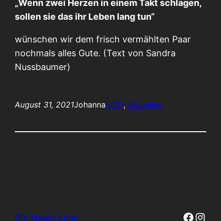
„Wenn zwei Herzen in einem Takt schlagen,
sollen sie das ihr Leben lang tun“
wünschen wir dem frisch vermählten Paar
nochmals alles Gute. (Text von Sandra
Nussbaumer)
August 31, 2021
Johanna
2021
, 
Aktuelles
Faceb
Inst
MV Neukirchen